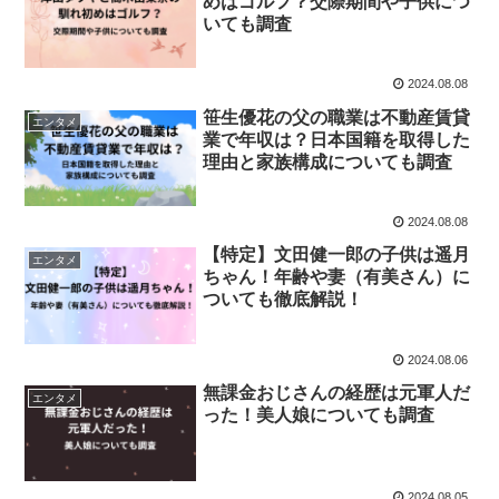
めはゴルフ？交際期間や子供につ
いても調査
2024.08.08
笹生優花の父の職業は不動産賃貸
エンタメ
業で年収は？日本国籍を取得した
理由と家族構成についても調査
2024.08.08
【特定】文田健一郎の子供は遥月
エンタメ
ちゃん！年齢や妻（有美さん）に
ついても徹底解説！
2024.08.06
無課金おじさんの経歴は元軍人だ
エンタメ
った！美人娘についても調査
2024.08.05