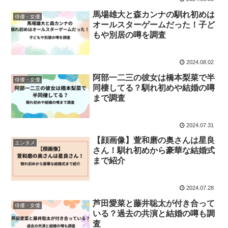
馬場雄大と森カンナの馴れ初めは
俳優・女優
オールスターゲームだった！子ど
もや別居の噂を調査
2024.08.02
阿部一二三の彼女は橋本梨菜で半
俳優・女優
同棲してる？馴れ初めや結婚の噂
まで調査
2024.07.31
【顔画像】萱和磨の奥さんは星良
エンタメ
さん！馴れ初めから豪華な結婚式
まで紹介
2024.07.28
芦田愛菜と藤井聡太が付き合って
俳優・女優
いる？過去の共演と結婚の噂も調
査