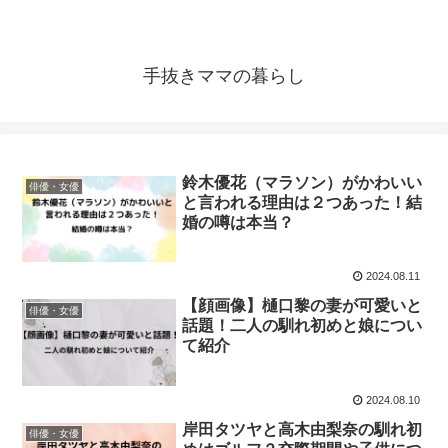
手抜きママの暮らし
鈴木優花（マラソン）がかわいい
俳優・女優
と言われる理由は２つあった！結
婚の噂は本当？
2024.08.11
【顔画像】樋口黎の妻が可愛いと
俳優・女優
話題！二人の馴れ初めと娘につい
て紹介
2024.08.10
岸田タツヤと高木由梨奈の馴れ初
俳優・女優