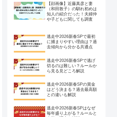
【顔画像】近藤真彦と妻
（和田敦子）の馴れ初めは
知人の紹介だった！夫婦仲
や子どもに関しても調査
逃走中2026新春SPで最初
に捕まりやすい理由は？過
去傾向から分かる共通点
逃走中2026新春SPで逃げ
切るのは難しい？ルールか
ら見る見どころ解説
逃走中2026新春SPの賞金
はどう決まる？過去最高額
との違いも解説
逃走中2026新春SPはなぜ
毎年盛り上がる？ルールと