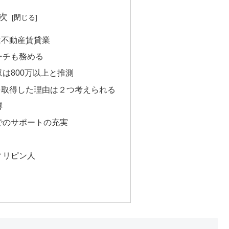
次
は不動産賃貸業
ーチも務める
は800万以上と推測
を取得した理由は２つ考えられる
響
でのサポートの充実
ィリピン人