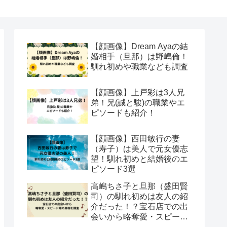
【顔画像】Dream Ayaの結
婚相手（旦那）は野嶋倫！
馴れ初めや職業なども調査
【顔画像】上戸彩は3人兄
弟！兄(誠と駿)の職業やエ
ピソードも紹介！
【顔画像】西田敏行の妻
（寿子）は美人で元女優志
望！馴れ初めと結婚後のエ
ピソード3選
高嶋ちさ子と旦那（盛田賢
司）の馴れ初めは友人の紹
介だった！？宝石店での出
会いから略奪愛・スピード
婚の真相を調査