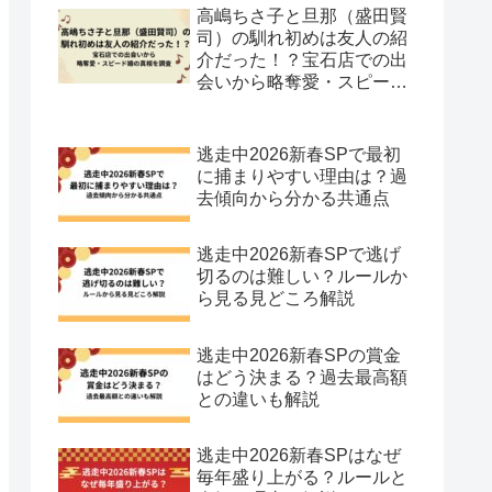
高嶋ちさ子と旦那（盛田賢
司）の馴れ初めは友人の紹
介だった！？宝石店での出
会いから略奪愛・スピード
婚の真相を調査
逃走中2026新春SPで最初
に捕まりやすい理由は？過
去傾向から分かる共通点
逃走中2026新春SPで逃げ
切るのは難しい？ルールか
ら見る見どころ解説
逃走中2026新春SPの賞金
はどう決まる？過去最高額
との違いも解説
逃走中2026新春SPはなぜ
毎年盛り上がる？ルールと