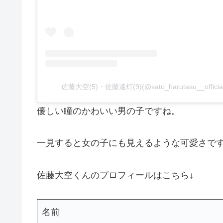
佐藤大空(5)・佐藤遙灯(9)(@sato_harutasu__off
優しい瞳のかわいい男の子ですね。
一見すると女の子にも見えるような可愛さで
佐藤大空くんのプロフィールはこちら↓
名前