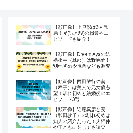
【顔画像】上戸彩は3人兄
弟！兄(誠と駿)の職業やエ
ピソードも紹介！
【顔画像】Dream Ayaの結
婚相手（旦那）は野嶋倫！
馴れ初めや職業なども調査
【顔画像】西田敏行の妻
（寿子）は美人で元女優志
望！馴れ初めと結婚後のエ
ピソード3選
【顔画像】近藤真彦と妻
（和田敦子）の馴れ初めは
知人の紹介だった！夫婦仲
や子どもに関しても調査