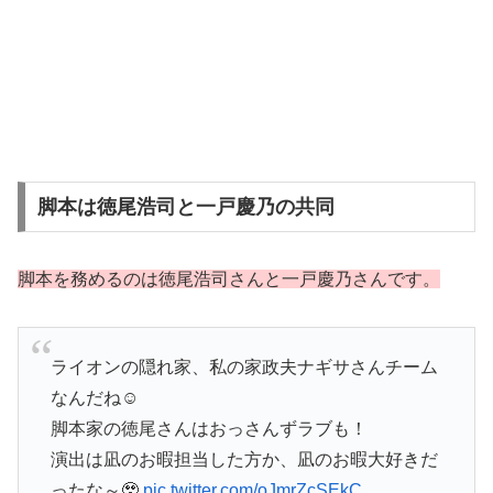
脚本は徳尾浩司と一戸慶乃の共同
脚本を務めるのは徳尾浩司さんと一戸慶乃さんです。
ライオンの隠れ家、私の家政夫ナギサさんチーム
なんだね☺️
脚本家の徳尾さんはおっさんずラブも！
演出は凪のお暇担当した方か、凪のお暇大好きだ
ったな～🥹
pic.twitter.com/oJmrZcSEkC