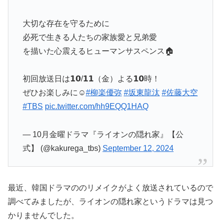
大切な存在を守るために
必死で生きる人たちの家族愛と兄弟愛
を描いた心震えるヒューマンサスペンス🏠
初回放送日は𝟭𝟬/𝟭𝟭（金）よる𝟭𝟬時！
ぜひお楽しみに☺️
#柳楽優弥
#坂東龍汰
#佐藤大空
#TBS
pic.twitter.com/hh9EQQ1HAQ
— 10月金曜ドラマ『ライオンの隠れ家』【公
式】 (@kakurega_tbs)
September 12, 2024
最近、韓国ドラマののリメイクがよく放送されているので
調べてみましたが、ライオンの隠れ家というドラマは見つ
かりませんでした。