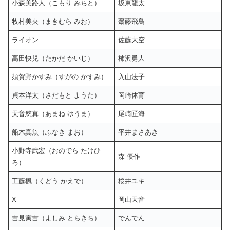
小森美路人（こもり みちと）
坂東龍太
牧村美央（まきむら みお）
齋藤飛鳥
ライオン
佐藤大空
高田快児（たかだ かいじ）
柿沢勇人
須賀野かすみ（すがの かすみ）
入山法子
貞本洋太（さだもと ようた）
岡崎体育
天音悠真（あまね ゆうま）
尾崎匠海
船木真魚（ふなき まお）
平井まさあき
小野寺武宏（おのでら たけひ
森 優作
ろ）
工藤楓（くどう かえで）
桜井ユキ
X
岡山天音
吉見寅吉（よしみ とらきち）
でんでん