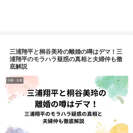
三浦翔平と桐谷美玲の離婚の噂はデマ！三
浦翔平のモラハラ疑惑の真相と夫婦仲も徹
底解説
俳優・女優