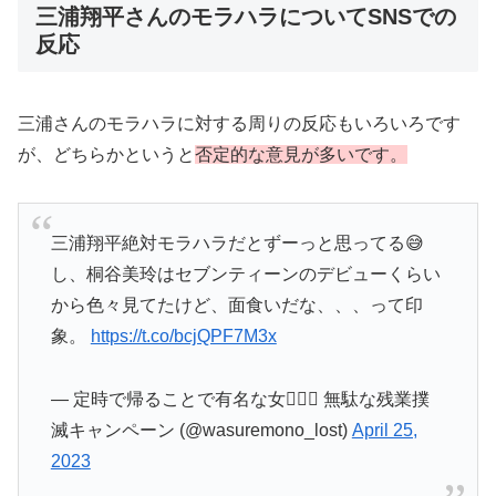
三浦翔平さんのモラハラについてSNSでの
反応
三浦さんのモラハラに対する周りの反応もいろいろです
が、どちらかというと
否定的な意見が多いです。
三浦翔平絶対モラハラだとずーっと思ってる😅
し、桐谷美玲はセブンティーンのデビューくらい
から色々見てたけど、面食いだな、、、って印
象。
https://t.co/bcjQPF7M3x
— 定時で帰ることで有名な女🧏🏻‍♀️ 無駄な残業撲
滅キャンペーン (@wasuremono_lost)
April 25,
2023